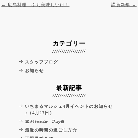
投稿ナビゲーション
←
広島料理 ぶち美味しいけ！
謹賀新年
→
カテゴリー
スタッフブログ
お知らせ
最新記事
いちまるマルシェ4月イベントのお知らせ
♪（4月27日）
🎀𝓜𝓲𝓷𝓷𝓲𝓮 𝓓𝓪𝔂🎀
最近の時間の過ごし方☆