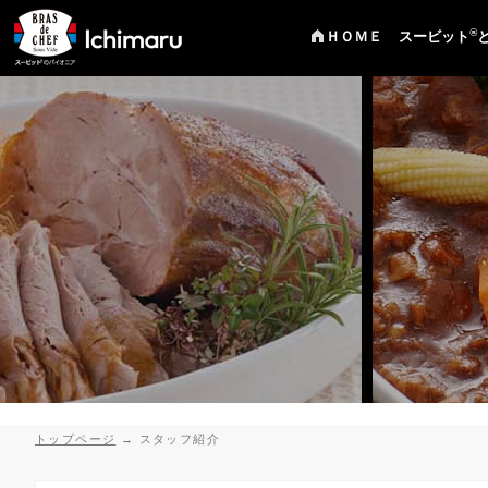
®
ＨＯＭＥ
スービット
トップページ
→
スタッフ紹介