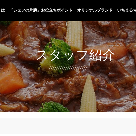
とは
「シェフの片腕」お役立ちポイント
オリジナルブランド
いちまる
人手不足に貢献
メニューの標準化、品質向上
プロ専門の商品開発
国内加工による品質管理
お客様目線のメニュー提案
シェフ目線の缶詰開発
スタッフ紹介