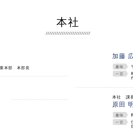
本社
加藤 
趣味
業本部 本部長
一言
本社 課
原田 
趣味
一言