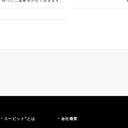
持ったご提案をさせて頂きます。
®
スービット
とは
会社概要