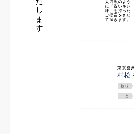
太刀魚のよう
に「鋭いキレ
味」を持った
ご提案をさせ
て頂きます。
東京営
村松
趣味
一言