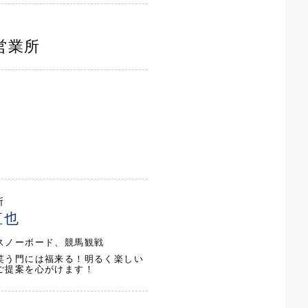
営業所
所
直也
スノーボード、競馬観戦
笑う門には福来る！明るく楽しい
ご提案を心がけます！