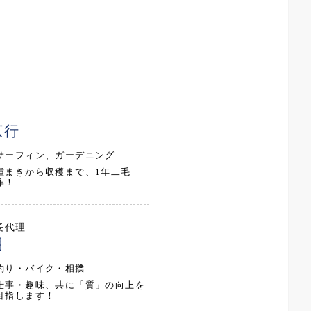
広行
サーフィン、ガーデニング
種まきから収穫まで、1年二毛
作！
長代理
明
釣り・バイク・相撲
仕事・趣味、共に「質」の向上を
目指します！