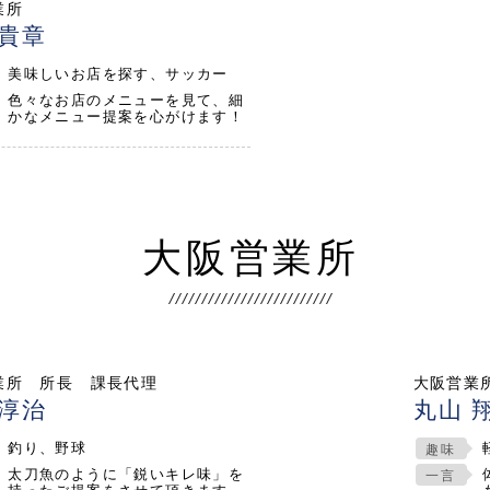
業所
 貴章
美味しいお店を探す、サッカー
色々なお店のメニューを見て、細
かなメニュー提案を心がけます！
大阪営業所
業所 所長 課長代理
大阪営業
 淳治
丸山 
釣り、野球
趣味
太刀魚のように「鋭いキレ味」を
一言