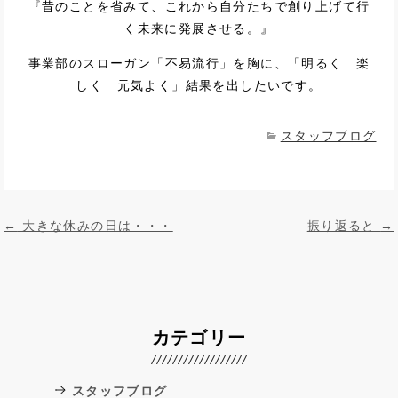
『昔のことを省みて、これから自分たちで創り上げて行
く未来に発展させる。』
事業部のスローガン「不易流行」を胸に、「明るく 楽
しく 元気よく」結果を出したいです。
スタッフブログ
投稿ナビゲーション
←
大きな休みの日は・・・
振り返ると
→
カテゴリー
スタッフブログ