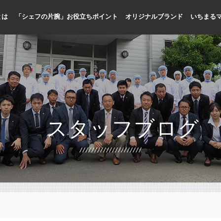
とは
「シェフの片腕」お役立ちポイント
オリジナルブランド
いちまる
人手不足に貢献
メニューの標準化、品質向上
プロ専門の商品開発
国内加工による品質管理
お客様目線のメニュー提案
シェフ目線の缶詰開発
スタッフブログ