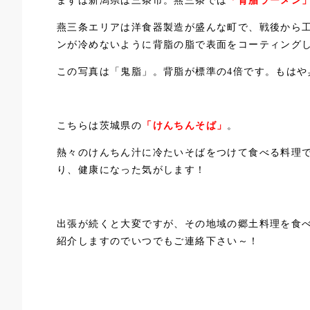
まずは新潟県は三条市。燕三条では
「背脂ラーメン
燕三条エリアは洋食器製造が盛んな町で、戦後から
ンが冷めないように背脂の脂で表面をコーティング
この写真は「鬼脂」。背脂が標準の4倍です。もはや
こちらは茨城県の
「けんちんそば」
。
熱々のけんちん汁に冷たいそばをつけて食べる料理
り、健康になった気がします！
出張が続くと大変ですが、その地域の郷土料理を食
紹介しますのでいつでもご連絡下さい～！