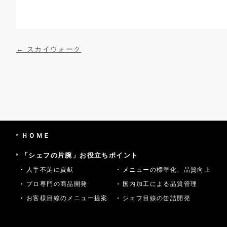
投稿ナビゲーション
←
スカイウォーク
ＨＯＭＥ
「シェフの片腕」お役立ちポイント
人手不足に貢献
メニューの標準化、品質向上
プロ専門の商品開発
国内加工による品質管理
お客様目線のメニュー提案
シェフ目線の缶詰開発