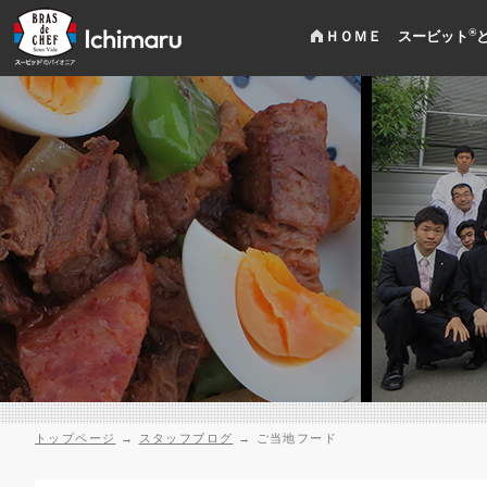
®
ＨＯＭＥ
スービット
トップページ
→
スタッフブログ
→
ご当地フード