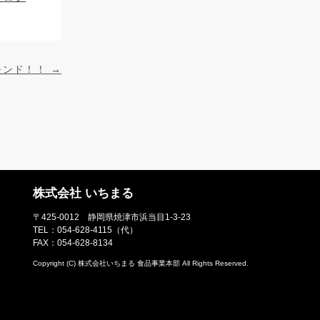
モンド！！
→
株式会社 いちまる
〒425-0012 静岡県焼津市浜当目1-3-23
TEL：
054-628-4115
（代）
FAX：054-628-8134
Copyright (C)
株式会社いちまる 食品事業本部
All Rights Reserved.