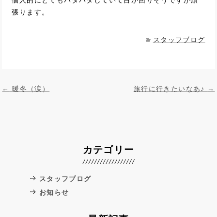
個人的にとてもバタバタしていて目が回りそうですが頑
張ります。
スタッフブログ
投稿ナビゲーション
←
暖冬（涙）
旅行に行きたいなあ♪
→
カテゴリー
スタッフブログ
お知らせ