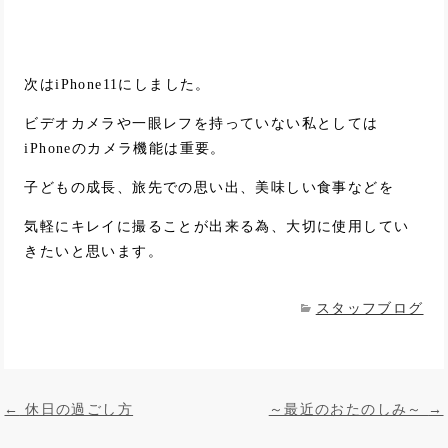
次はiPhone11にしました。
ビデオカメラや一眼レフを持っていない私としては
iPhoneのカメラ機能は重要。
子どもの成長、旅先での思い出、美味しい食事などを
気軽にキレイに撮ることが出来る為、大切に使用してい
きたいと思います。
スタッフブログ
投稿ナビゲーション
←
休日の過ごし方
～最近のおたのしみ～
→