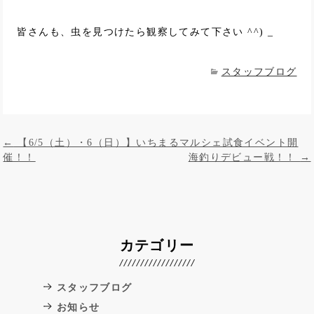
皆さんも、虫を見つけたら観察してみて下さい ^^) _
スタッフブログ
投稿ナビゲーション
←
【6/5（土）・6（日）】いちまるマルシェ試食イベント開
催！！
海釣りデビュー戦！！
→
カテゴリー
スタッフブログ
お知らせ