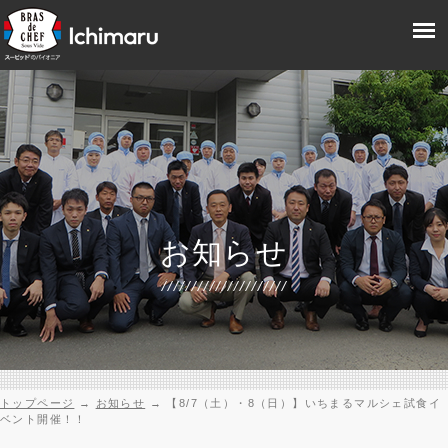
お知らせ
トップページ
→
お知らせ
→
【8/7（土）・8（日）】いちまるマルシェ試食イ
ベント開催！！