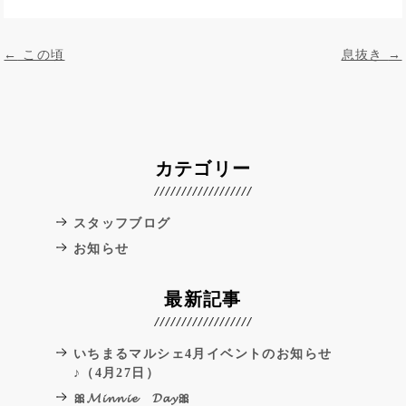
投稿ナビゲーション
←
この頃
息抜き
→
カテゴリー
スタッフブログ
お知らせ
最新記事
いちまるマルシェ4月イベントのお知らせ
♪（4月27日）
🎀𝓜𝓲𝓷𝓷𝓲𝓮 𝓓𝓪𝔂🎀