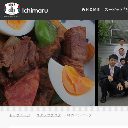
®
ＨＯＭＥ
スービット
トップページ
→
スタッフブログ
→
噂のハンバーグ