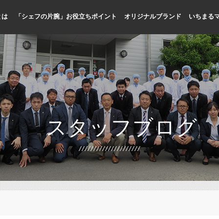
とは
「シェフの片腕」お役立ちポイント
オリジナルブランド
いちまる
人手不足に貢献
メニューの標準化、品質向上
プロ専門の商品開発
国内加工による品質管理
お客様目線のメニュー提案
シェフ目線の缶詰開発
スタッフブログ