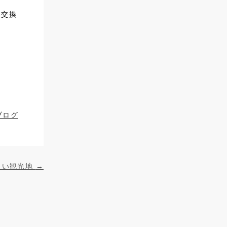
報交換
ブログ
しい観光地
→