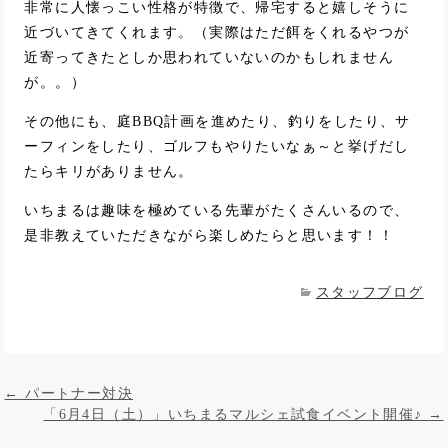
非常に人懐っこい性格が特徴で、帰宅すると嬉しそうに
近づいてきてくれます。（実際はただ餌をくれるやつが
近寄ってきたとしか思われていないのかもしれません
が。。）
その他にも、庭BBQ計画を進めたり、釣りをしたり、サ
ーフィンをしたり、ゴルフもやりたいなぁ～と挙げだし
たらキリがありません。
いちまるは趣味を極めている先輩がたくさんいるので、
是非教えていただきながら楽しめたらと思います！！
スタッフブログ
投稿ナビゲーション
←
パートナー対決
「6月4日（土）」いちまるマルシェ試食イベント開催♪
→