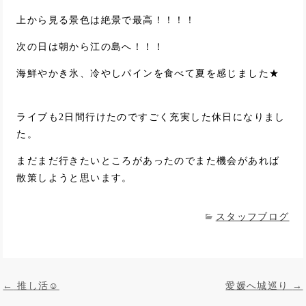
上から見る景色は絶景で最高！！！！
次の日は朝から江の島へ！！！
海鮮やかき氷、冷やしパインを食べて夏を感じました★
ライブも2日間行けたのですごく充実した休日になりまし
た。
まだまだ行きたいところがあったのでまた機会があれば
散策しようと思います。
スタッフブログ
投稿ナビゲーション
←
推し活☺
愛媛へ城巡り
→