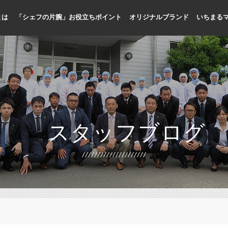
とは
「シェフの片腕」お役立ちポイント
オリジナルブランド
いちまる
人手不足に貢献
メニューの標準化、品質向上
プロ専門の商品開発
国内加工による品質管理
お客様目線のメニュー提案
シェフ目線の缶詰開発
スタッフブログ