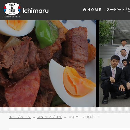
®
ＨＯＭＥ
スービット
トップページ
→
スタッフブログ
→
マイホーム完成！！