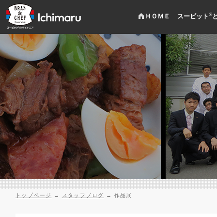
®
ＨＯＭＥ
スービット
トップページ
→
スタッフブログ
→
作品展