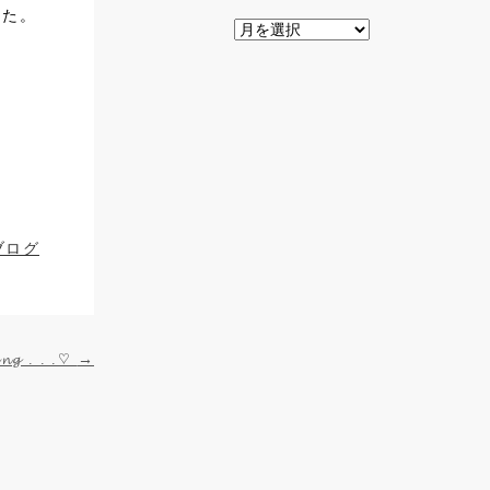
した。
ブログ
𝓹𝓲𝓷𝓰 . . .♡
→