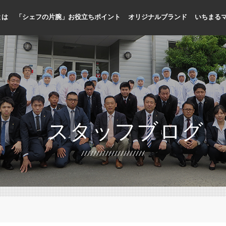
とは
「シェフの片腕」お役立ちポイント
オリジナルブランド
いちまる
人手不足に貢献
メニューの標準化、品質向上
プロ専門の商品開発
国内加工による品質管理
お客様目線のメニュー提案
シェフ目線の缶詰開発
スタッフブログ