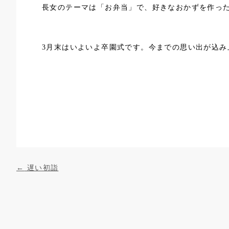
長女のテーマは「お弁当」で、好きなおかずを作っ
3月末はいよいよ卒園式です。今までの思い出が込み
投稿ナビゲーション
←
遅い初詣