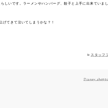
たらしいです。ラーメンやハンバーグ、餃子と上手に出来ていま
上げてきて泣いてしまうかな？！
スタッフ
𝓓𝓲𝓼𝓷𝓮𝔂 𝓼𝓱𝓸𝓹