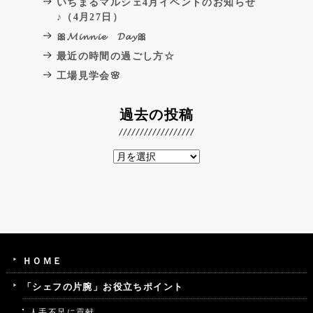
いちまるマルシェ4月イベントのお知らせ
♪（4月27日）
🎀𝓜𝓲𝓷𝓷𝓲𝓮 𝓓𝓪𝔂🎀
最近の時間の過ごし方☆
工場見学会🌸
過去の投稿
ＨＯＭＥ
「シェフの片腕」お役立ちポイント
人手不足に貢献