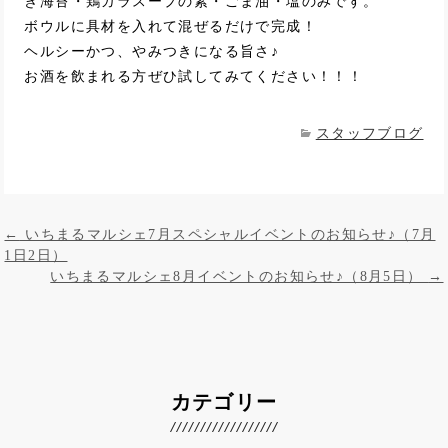
き海苔・鶏ガラスープの素・ごま油・塩のみです。
ボウルに具材を入れて混ぜるだけで完成！
ヘルシーかつ、やみつきになる旨さ♪
お酒を飲まれる方ぜひ試してみてください！！！
スタッフブログ
投稿ナビゲーション
←
いちまるマルシェ7月スペシャルイベントのお知らせ♪（7月
1日2日）
いちまるマルシェ8月イベントのお知らせ♪（8月5日）
→
カテゴリー