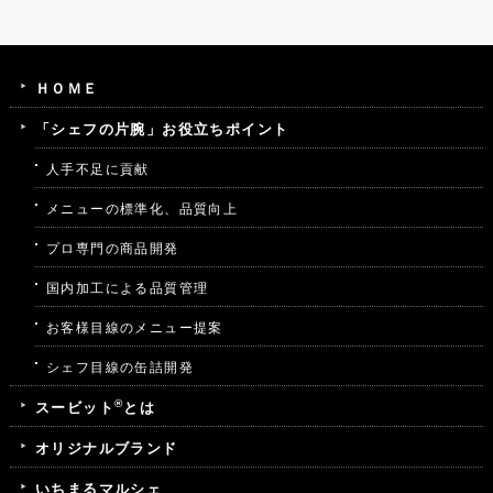
ＨＯＭＥ
「シェフの片腕」お役立ちポイント
人手不足に貢献
メニューの標準化、品質向上
プロ専門の商品開発
国内加工による品質管理
お客様目線のメニュー提案
シェフ目線の缶詰開発
®
スービット
とは
オリジナルブランド
いちまるマルシェ