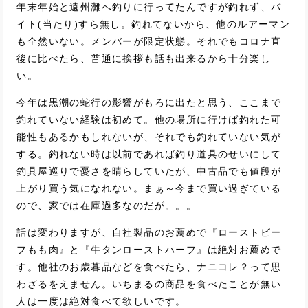
年末年始と遠州灘へ釣りに行ってたんですが釣れず、バ
イト(当たり)すら無し。釣れてないから、他のルアーマン
も全然いない。メンバーが限定状態。それでもコロナ直
後に比べたら、普通に挨拶も話も出来るから十分楽し
い。
今年は黒潮の蛇行の影響がもろに出たと思う、ここまで
釣れていない経験は初めて。他の場所に行けば釣れた可
能性もあるかもしれないが、それでも釣れていない気が
する。釣れない時は以前であれば釣り道具のせいにして
釣具屋巡りで憂さを晴らしていたが、中古品でも値段が
上がり買う気になれない。まぁ～今まで買い過ぎている
ので、家では在庫過多なのだが。。。
話は変わりますが、自社製品のお薦めで『ローストビー
フもも肉』と『牛タンローストハーフ』は絶対お薦めで
す。他社のお歳暮品などを食べたら、ナニコレ？って思
わざるをえません。いちまるの商品を食べたことが無い
人は一度は絶対食べて欲しいです。