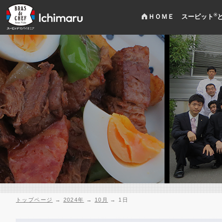
®
ＨＯＭＥ
スービット
トップページ
→
2024年
→
10月
→
1日