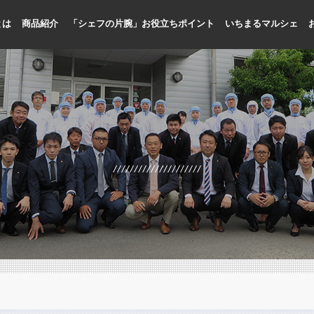
とは
商品紹介
「シェフの片腕」お役立ちポイント
いちまるマルシェ
人手不足に貢献
メニューの標準化、品質向上
プロ専門の商品開発
国内加工による品質管理
お客様目線のメニュー提案