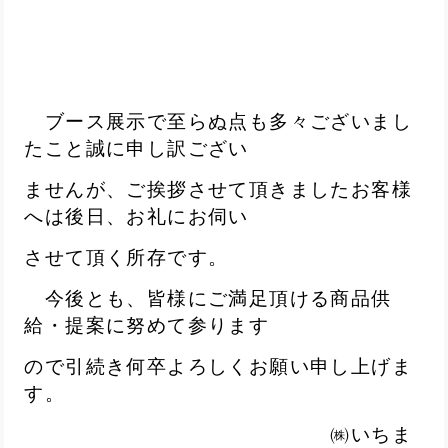
ブース展示で至らぬ点も多々ございまし
たこと誠に申し訳ござい
ません
が、ご挨拶
させて頂き
ましたお客様
へは後日、お礼にお伺い
させて頂く
所存です。
今後とも、皆様にご満足頂ける商品供
給・提案に努めて参ります
ので
引続き何卒
よろしくお願い申し上げま
す。
㈱いちま