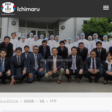
トップページ
→
2020年
→
5月
→
29日