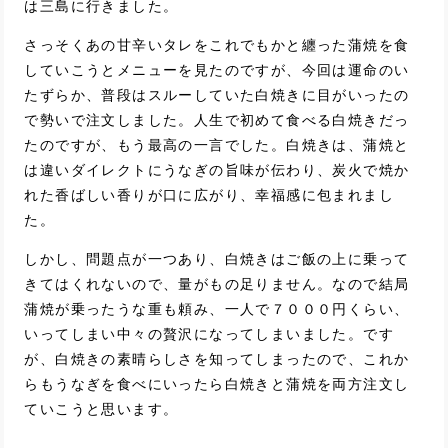
は三島に行きました。
さっそくあの甘辛いタレをこれでもかと纏った蒲焼を食
していこうとメニューを見たのですが、今回は運命のい
たずらか、普段はスルーしていた白焼きに目がいったの
で勢いで注文しました。人生で初めて食べる白焼きだっ
たのですが、もう最高の一言でした。白焼きは、蒲焼と
は違いダイレクトにうなぎの旨味が伝わり、炭火で焼か
れた香ばしい香りが口に広がり、幸福感に包まれまし
た。
しかし、問題点が一つあり、白焼きはご飯の上に乗って
きてはくれないので、量がもの足りません。なので結局
蒲焼が乗ったうな重も頼み、一人で７０００円くらい、
いってしまい中々の贅沢になってしまいました。です
が、白焼きの素晴らしさを知ってしまったので、これか
らもうなぎを食べにいったら白焼きと蒲焼を両方注文し
ていこうと思います。