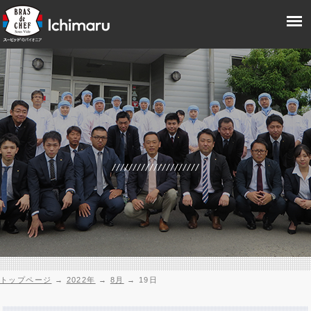
トップページ
→
2022年
→
8月
→
19日