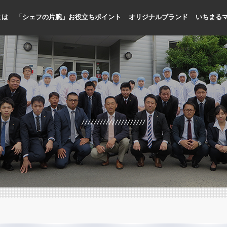
とは
「シェフの片腕」お役立ちポイント
オリジナルブランド
いちまる
人手不足に貢献
メニューの標準化、品質向上
プロ専門の商品開発
国内加工による品質管理
お客様目線のメニュー提案
シェフ目線の缶詰開発