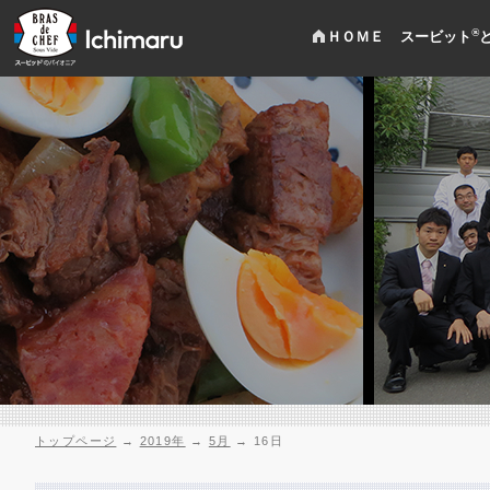
®
ＨＯＭＥ
スービット
トップページ
→
2019年
→
5月
→
16日