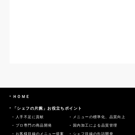
ＨＯＭＥ
「シェフの片腕」お役立ちポイント
人手不足に貢献
メニューの標準化、品質向上
プロ専門の商品開発
国内加工による品質管理
お客様目線のメニュー提案
シェフ目線の缶詰開発