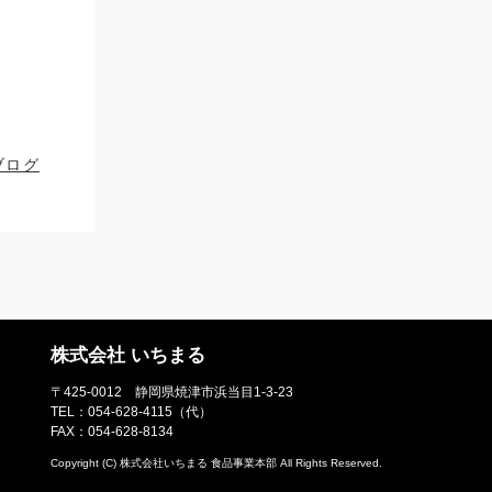
ブログ
株式会社 いちまる
〒425-0012 静岡県焼津市浜当目1-3-23
TEL：
054-628-4115
（代）
FAX：054-628-8134
Copyright (C)
株式会社いちまる 食品事業本部
All Rights Reserved.