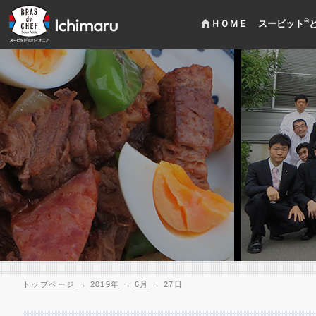
®
ＨＯＭＥ
スービット
トップページ
→
2019年
→
6月
→
27日