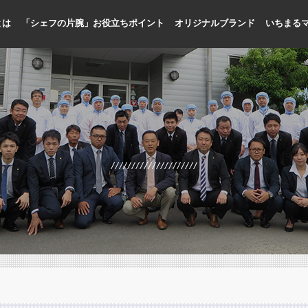
とは
「シェフの片腕」お役立ちポイント
オリジナルブランド
いちまる
人手不足に貢献
メニューの標準化、品質向上
プロ専門の商品開発
国内加工による品質管理
お客様目線のメニュー提案
シェフ目線の缶詰開発